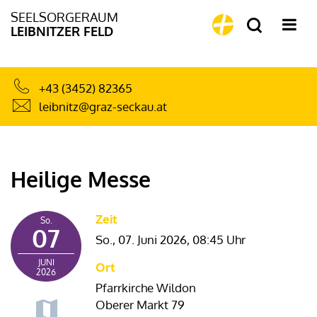
SEELSORGERAUM
LEIBNITZER FELD
+43 (3452) 82365
leibnitz@graz-seckau.at
Heilige Messe
Zeit
So.
07
So., 07. Juni 2026,
08:45 Uhr
JUNI
Ort
2026
Pfarrkirche Wildon
Oberer Markt 79